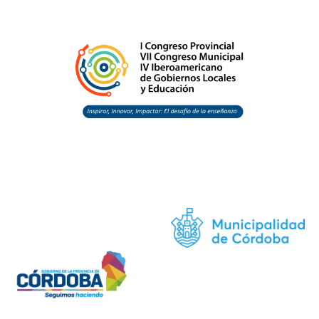
CONTACTO
congresoeducacioncordoba2024@gmail.com