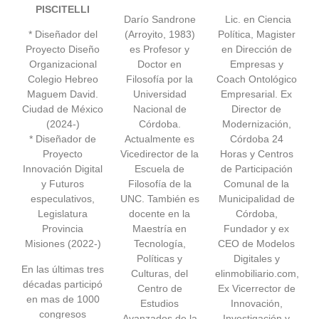
PISCITELLI
Darío Sandrone
Lic. en Ciencia
* Diseñador del
(Arroyito, 1983)
Política, Magister
Proyecto Diseño
es Profesor y
en Dirección de
Organizacional
Doctor en
Empresas y
Colegio Hebreo
Filosofía por la
Coach Ontológico
Maguem David.
Universidad
Empresarial. Ex
Ciudad de México
Nacional de
Director de
(2024-)
Córdoba.
Modernización,
* Diseñador de
Actualmente es
Córdoba 24
Proyecto
Vicedirector de la
Horas y Centros
Innovación Digital
Escuela de
de Participación
y Futuros
Filosofía de la
Comunal de la
especulativos,
UNC. También es
Municipalidad de
Legislatura
docente en la
Córdoba,
Provincia
Maestría en
Fundador y ex
Misiones (2022-)
Tecnología,
CEO de Modelos
Políticas y
Digitales y
En las últimas tres
Culturas, del
elinmobiliario.com,
décadas participó
Centro de
Ex Vicerrector de
en mas de 1000
Estudios
Innovación,
congresos
Avanzados de la
Investigación y