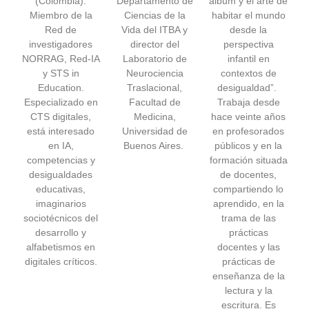
(Colombia).
Departamento de
álbum y el arte de
Miembro de la
Ciencias de la
habitar el mundo
Red de
Vida del ITBA y
desde la
investigadores
director del
perspectiva
NORRAG, Red-IA
Laboratorio de
infantil en
y STS in
Neurociencia
contextos de
Education.
Traslacional,
desigualdad”.
Especializado en
Facultad de
Trabaja desde
CTS digitales,
Medicina,
hace veinte años
está interesado
Universidad de
en profesorados
en IA,
Buenos Aires.
públicos y en la
competencias y
formación situada
desigualdades
de docentes,
educativas,
compartiendo lo
imaginarios
aprendido, en la
sociotécnicos del
trama de las
desarrollo y
prácticas
alfabetismos en
docentes y las
digitales críticos.
prácticas de
enseñanza de la
lectura y la
escritura. Es