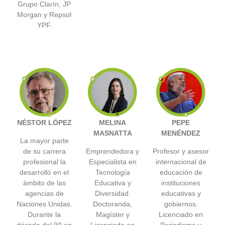
Grupo Clarín, JP
Morgan y Repsol
YPF.
NÉSTOR LÓPEZ
MELINA
PEPE
MASNATTA
MENÉNDEZ
La mayor parte
de su carrera
Emprendedora y
Profesor y asesor
profesional la
Especialista en
internacional de
desarrolló en el
Tecnología
educación de
ámbito de las
Educativa y
instituciones
agencias de
Diversidad.
educativas y
Naciones Unidas.
Doctoranda,
gobiernos.
Durante la
Magíster y
Licenciado en
década del 90 en
Licenciada en
Periodismo y