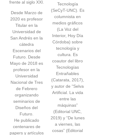
frente al siglo XXI.
Tecnología
(SeCyT-UNC). Es
Desde Marzo de
columnista en
2020 es profesor
medios gráficos
Titular en la
(La Voz del
Universidad de
Interior, Hoy Día
San Andrés en la
Córdoba) sobre
cátedra
tecnología y
Escenarios del
cultura. Es
Futuro. Desde
coautor del libro
Mayo de 2018 es
Tecnologías
profesor en la
Entrañables
Universidad
(Catarata, 2017),
Nacional de Tres
y autor de “Selva
de Febrero
Artificial. La vida
organizando
entre las
seminarios de
máquinas”
Diseños del
(Editorial UNC,
Futuro.
2019) y “De lunes
He publicado
a viernes, las
centenares de
cosas” (Editorial
papers y artículos